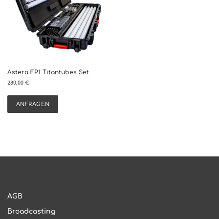
Astera FP1 Titantubes Set
280,00
€
ANFRAGEN
AGB
Broadcasting