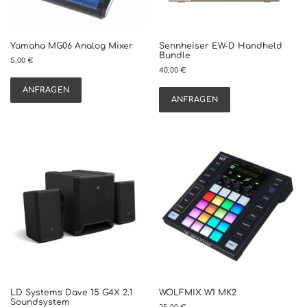
e
i
t
Yamaha MG06 Analog Mixer
Sennheiser EW-D Handheld
s
Bundle
5,00
€
o
40,00
€
r
t
ANFRAGEN
ANFRAGEN
i
e
r
t
LD Systems Dave 15 G4X 2.1
WOLFMIX W1 MK2
Soundsystem