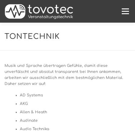
Zum
Inhalt
Menü
springen
HOME
PROJEKTE
MIETSHOP
ÜBER UNS
TONTECHNIK
KONTAKT/IMPRESSUM
Musik und Sprache übertragen Gefühle, damit diese
unverfälscht und absolut transparent bei Ihnen ankommen,
arbeiten wir ausschließlich mit dem bestmöglichen Material.
Daher setzen wir auf:
AD Systems
AKG
Allen & Heath
Audinate
Audio Technika