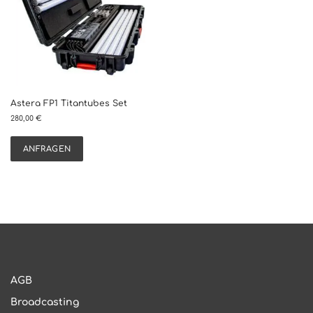
Astera FP1 Titantubes Set
280,00
€
ANFRAGEN
AGB
Broadcasting