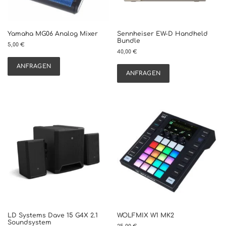
e
i
t
Yamaha MG06 Analog Mixer
Sennheiser EW-D Handheld
s
Bundle
5,00
€
o
40,00
€
r
t
ANFRAGEN
ANFRAGEN
i
e
r
t
LD Systems Dave 15 G4X 2.1
WOLFMIX W1 MK2
Soundsystem